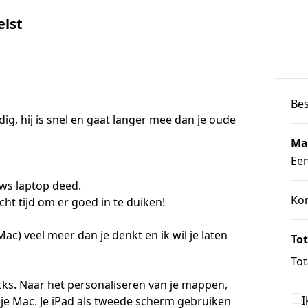
elst
Bes
ig, hij is snel en gaat langer mee dan je oude 
Ma
Ee
ws laptop deed.

Ko
ht tijd om er goed in te duiken!

c) veel meer dan je denkt en ik wil je laten 
Tot
Tot
cks. Naar het personaliseren van je mappen, 
I
 je Mac. Je iPad als tweede scherm gebruiken 