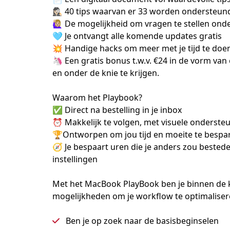
🕵🏻‍♀️ 40 tips waarvan er 33 worden ondersteun
🙋🏼‍♀️ De mogelijkheid om vragen te stellen onde
🩵 Je ontvangt alle komende updates gratis

💥 Handige hacks om meer met je tijd te doen,
🦄 Een gratis bonus t.w.v. €24 in de vorm van
en onder de knie te krijgen. 

Waarom het Playbook?

✅ Direct na bestelling in je inbox

⏰ Makkelijk te volgen, met visuele ondersteu
🏆Ontworpen om jou tijd en moeite te bespar
🧭 Je bespaart uren die je anders zou bestede
instellingen

Met het MacBook PlayBook ben je binnen de ko
mogelijkheden om je workflow te optimaliseren
Ben je op zoek naar de basisbeginselen