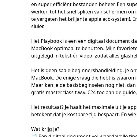
en super efficiënt bestanden beheer. Een sup
werken tot het snel spliten van schermen om n
te vergeten het briljante apple eco-system!. En
sluier. 

Het Playbook is een een digitaal document dat
MacBook optimaal te benutten. Mijn favoriet
uitgelegd in tekst én video, zodat alles glasheld
Het is geen saaie beginnershandleiding. Je ont
MacBook. De enige vraag die hebt is waarom je 
Maar ken je de basisbeginselen nog niet, dan 
gratis masterclass t.w.v. €24 toe aan de guide, 
Het resultaat? Je haalt het maximale uit je appa
betekent dat je kostbare tijd bespaart. En wie 
Wat krijg je?

📄 Een digitaal document vol waardevolle tips